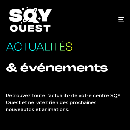
To
nav
ACTUALITÉS
& événements
Retrouvez
toute
l'actualité
de
votre
centre
SQY
Ouest
et
ne
ratez
rien
des
prochaines
nouveautés
et
animations.​