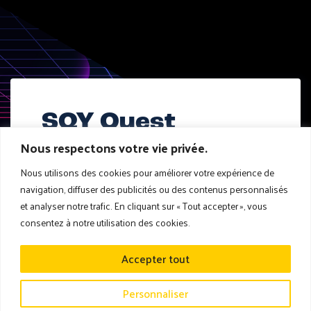
SQY Ouest
Nous respectons votre vie privée.
1 Av. de la Source de la Bièvre
Nous utilisons des cookies pour améliorer votre expérience de
78180 Montigny-le-Bretonneux
navigation, diffuser des publicités ou des contenus personnalisés
et analyser notre trafic. En cliquant sur « Tout accepter », vous
consentez à notre utilisation des cookies.
PLAN & ITINÉRAIRE
Accepter tout
Personnaliser